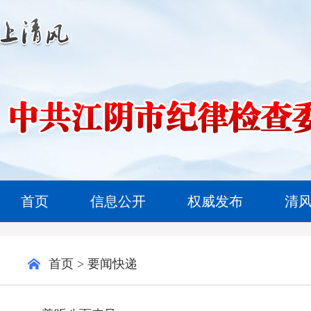
首页
信息公开
权威发布
清
首页
>
要闻快递