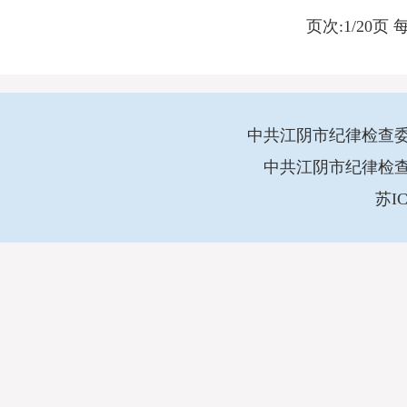
页次:
1
/
20
页 
中共江阴市纪律检查委
中共江阴市纪律检查
苏IC