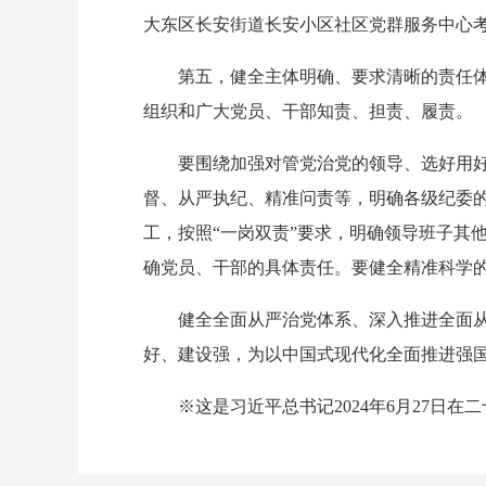
大东区长安街道长安小区社区党群服务中心考察
第五，健全主体明确、要求清晰的责任
组织和广大党员、干部知责、担责、履责。
要围绕加强对管党治党的领导、选好用
督、从严执纪、精准问责等，明确各级纪委
工，按照“一岗双责”要求，明确领导班子其
确党员、干部的具体责任。要健全精准科学
健全全面从严治党体系、深入推进全面
好、建设强，为以中国式现代化全面推进强
※这是习近平总书记2024年6月27日