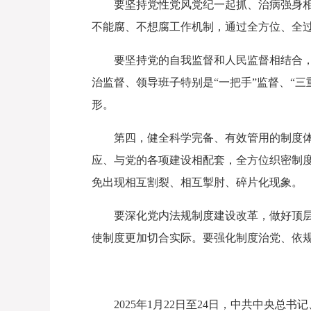
要坚持党性党风党纪一起抓、治病强身
不能腐、不想腐工作机制，通过全方位、全
要坚持党的自我监督和人民监督相结合
治监督、领导班子特别是“一把手”监督、“
形。
第四，健全科学完备、有效管用的制度
应、与党的各项建设相配套，全方位织密制度
免出现相互割裂、相互掣肘、碎片化现象。
要深化党内法规制度建设改革，做好顶
使制度更加切合实际。要强化制度治党、依
2025年1月22日至24日，中共中央