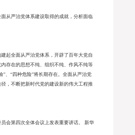
全面从严治党体系建设取得的成就，分析面临
构建起全面从严治党体系，开辟了百年大党自
党内存在的思想不纯、组织不纯、作风不纯等
”、“四种危险”将长期存在。全面从严治党
途径，不断把新时代党的建设新的伟大工程推
委员会第四次全体会议上发表重要讲话。 新华