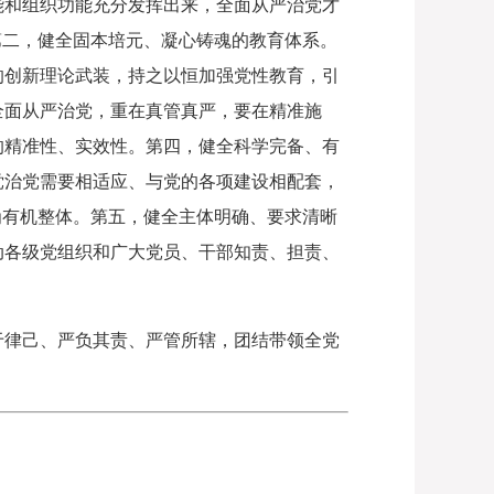
能和组织功能充分发挥出来，全面从严治党才
第二，健全固本培元、凝心铸魂的教育体系。
的创新理论武装，持之以恒加强党性教育，引
全面从严治党，重在真管真严，要在精准施
的精准性、实效性。第四，健全科学完备、有
党治党需要相适应、与党的各项建设相配套，
为有机整体。第五，健全主体明确、要求清晰
动各级党组织和广大党员、干部知责、担责、
于律己、严负其责、严管所辖，团结带领全党