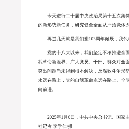
今天进行二十届中央政治局第十五次集
的新形势新任务，研究健全全面从严治党体
再过几天就是我们党103周年诞辰，我
党的十八大以来，我们坚定不移推进全
我革命新境界。广大党员、干部、群众对全
突出问题尚未得到根本解决，反腐败斗争形势
永远在路上，党的自我革命永远在路上。全
向前进。
2025年1月6日，中共中央总书记、
社记者 李学仁/摄