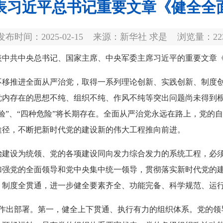
表习近平总书记重要文章《健全全
发布时间：2025-02-15 来源：新华社 求是 浏览量：
22
发表中共中央总书记、国家主席、中央军委主席习近平的重要文章
不移推进全面从严治党，取得一系列理论创新、实践创新、制度
党内存在的思想不纯、组织不纯、作风不纯等突出问题尚未得到
验”、“四种危险”将长期存在。全面从严治党永远在路上，党的
途径，不断把新时代党的建设新的伟大工程推向前进。
治建设为统领、党的各项建设同向发力综合发力的系统工程，必
加强党的全面领导和党中央集中统一领导，贯彻落实新时代党的
、制度全贯通，进一步健全要素齐全、功能完备、科学规范、运
系作出部署。第一，健全上下贯通、执行有力的组织体系。党的领